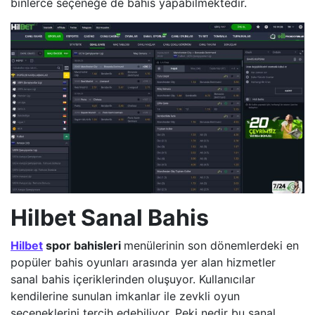
binlerce seçeneğe de bahis yapabilmektedir.
Hilbet Sanal Bahis
Hilbet
spor bahisleri
menülerinin son dönemlerdeki en
popüler bahis oyunları arasında yer alan hizmetler
sanal bahis içeriklerinden oluşuyor. Kullanıcılar
kendilerine sunulan imkanlar ile zevkli oyun
seçeneklerini tercih edebiliyor. Peki nedir bu sanal